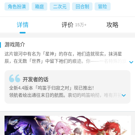
角色扮演
箱庭
二次元
回合制
冒险
详情
评价
攻略
15万+
游戏简介
这片银河中有名为「星神」的存在，祂们造就现实，抹消星
辰，在无数「世界」中留下祂们的痕迹。你——一名特殊的旅
客，将与继承「开拓」意志的同伴一起，乘坐星穹列车穿越银
河，沿着某位「星神」曾经所行之途前进。你将由此探索新的
开发者的话
文明，结识新的伙伴，在无数光怪陆离的「世界」与「世界」
全新4.4版本「鸣笛于归寂之时」现已推出！

之间展开新的冒险。所有你想知道的，都将在群星中找到答
领航者绘出通往末日的航图。哀切的鸣笛响彻，唯有开拓
案。

之人才能寻得跨越死境的生路……

那么，准备好开始这段「开拓」之旅了吗？

【全新剧情】

《崩坏：星穹铁道》是米哈游自研的银河冒险策略游戏。你将
开拓任务「二相乐园」-「鸣笛于归寂之时」

在游戏中登上星穹列车，造访寓居宇宙的万象世界，携手形形
色色的旅伴，解救「星核」引发的种种危机，对抗「星神」践