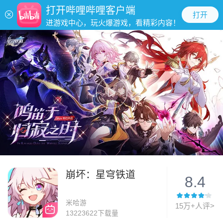
打开哔哩哔哩客户端
打开
进游戏中心，玩火爆游戏，看精彩内容！
崩坏：星穹铁道
8.4
米哈游
15万+人评>
13223622下载量