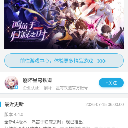
【全新角色】

踏文明的意图。

全新限定5星角色「姬子•启行（智识•火）」，可通过角色
活动跃迁「拓星启明」获得。

【搭乘银河列车，穿梭万象世界】

「姬子•启行」

冰河永冻的异星球、巡猎孽物的巨型舰队、美梦中的盛会之
「无论拥有怎样复杂的过去，无论去往多么遥远的未来，
星、命运未卜的永恒之地、曾坠入画卷的乐园......列车停靠的每
我们之间的关系也不会改变。我是星穹列车的领航员，姬
一站，都是前所未见的银河风貌！极寒地表上唯一温度正常的
子，永远与你眺望同一风景的家人。」 

坐标，究竟隐藏着怎样的秘密？玉石妙算、几近仙法的长生种
有人并肩，有人守望，「开拓」从不是孤帆远航。 

联盟，缘何反被长生所困？现在，你还将入局「幻月游戏」，
她画下拓星的奇迹，银轨绵延，无名客们再次起航，照亮
追逐神明给渴望欢愉的人们留下的奖赏——「成神的一分钟」
前往游戏中心，体验更多精品游戏
星河的长夜——终点处，她再度回望，启行的梦从未搁
……自由探索光怪陆离的文明与世界，揭开异相背后的谜团
浅。

吧！

崩坏星穹铁道
+关注
全新限定5星角色「远坂凛（智识•量子）」，可通过「Fate
【品质音画，匠心呈现】

企业认证：
崩坏：星穹铁道官方账号
[UBW] 联动跃迁」「魔石赤染流光」获得。

《星穹铁道》的剧情表现由游戏引擎实时渲染。全新研发的角
「远坂凛」

色表情系统增添了人物的鲜活，与高规格的场景相得益彰，提
最近更新
2026-07-15 06:00:00
「契约完成。别担心，我不喜欢那种阶级分明的关系…至
升了整体演出表现张力。米哈游旗下国人原创音乐团队HOYO-
少对绝大多数人是这样啦。记好了吗，我的从者？」 

版本 4.4.0
MiX的创作，更让人仿佛身临其境这场银河冒险之旅。直面异物
来自宇宙之外，某个存在着魔法与魔术的世界，不断精进
全新4.4版本「鸣笛于归寂之时」现已推出！

「星核」在银河间引发的种种异变和危机，用自己的意志做出
自我的少女魔术师——冬木市魔术世家，远坂家第六代当