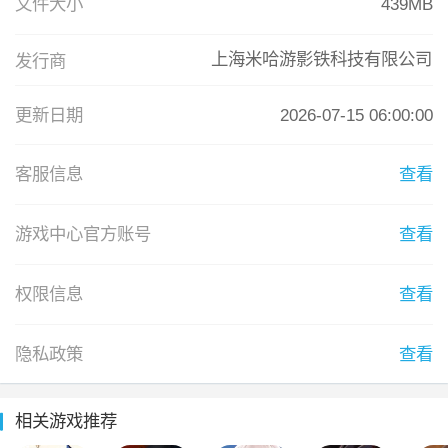
无量塔坠落之地，无量塔沉睡之地，无量塔启程之地。

文件大小
439MB
5.16没有新活动，这个仇我记下了！

【全新活动】

今日星穹：1790[洛天依]忘了来历[加油]

上海米哈游影铁科技有限公司
发行商
「命运/银河铁道之夜」

5.17没有新活动，这个仇我记下了！

一场黄金雨，一尊失窃的圣杯——在另一片幻月遍照不到的阴
今日星穹：1850[洛天依]

更新日期
2026-07-15 06:00:00
影中，某位王者的宝库竟意外分崩离析。为了避免引发骚乱，
5.18没有新活动，这个仇我记下了！

你将不得不和异界的魔术师远坂凛一起，前去维持治安…还
混沌打满了，哈哈哈，死龙有点太专了吧[惊讶]你蝶乐色配置辣
有，收获属于你们的那份财宝。

客服信息
查看
鸡手法都能2T？[微笑]（虽然我是1+1）前三间有点痛苦，十二
「巡星之礼」

层给我打爽了[嘟嘟]蝶黑还是太吃操作了[委屈]你蝶黑就是三路
活动期间，每日登录游戏即可获得签到奖励。完成7日签到累计
游戏中心官方账号
查看
通解[再见]

可领取星轨专票*10！

「命运契约•再启」

今日星穹：2080[洛天依]

活动期间，登录游戏即可免费领取联动限定5星角色「吉尔伽美
权限信息
查看
10.27忘了有这个日记哩！ദ്ദി˶˃ ᵕ ˂ )✧

什（毁灭•雷）」*1或「Archer（巡猎•量子）」*1及其直升60级
但是我还是一直在玩！我真的很需要原画集！不过我有的时候
的养成材料补给。

忘了登入[哦呼]不是全勤啊！在哪可以看一年的游戏时长？我在
隐私政策
查看
「反贪「砖」家」

想周年庆的时候能不能有340天[微笑]

世上没有不落灰的角落。在砂金的委托下，你发起了一场针对
五个月过去了，我的牢塔已经是路边一条了[颂乐人偶_眯眼笑]
公司的反贪调查——通过骇入数据库的方式。

相关游戏推荐
没抽到小白！[微笑]但是我的记忆战队还不错😊还能战！（不要