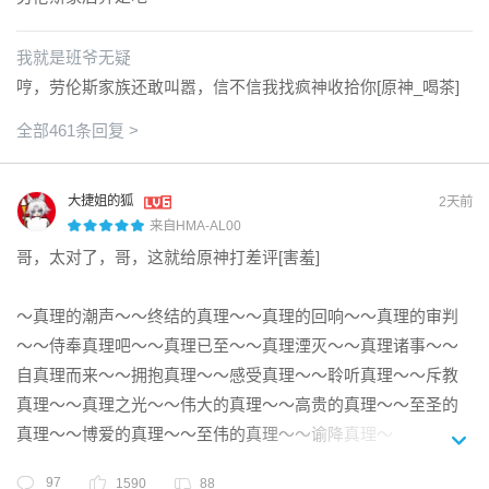
多留评论，好看，爱看[原神_哇]

「远坂凛」

【全新光锥】

想看以前写的可以往评论区翻翻，我发了[打call]

「契约完成。别担心，我不喜欢那种阶级分明的关系…至少对
全新限定5星光锥「当一颗星照亮夜空（智识）」，可通过
我就是班爷无疑
———————————————————

绝大多数人是这样啦。记好了吗，我的从者？」 

光锥活动跃迁「流光定影•当一颗星照亮夜空」获取。

哼，劳伦斯家族还敢叫嚣，信不信我找疯神收拾你[原神_喝茶]
来自宇宙之外，某个存在着魔法与魔术的世界，不断精进自我
5.6第二章成功完结撒花✿ヽ(°▽°)ノ✿

全新限定5星光锥「星火悄然闪耀（智识）」，可通过Fate
的少女魔术师——冬木市魔术世家，远坂家第六代当家。

现在来到战场的是3️⃣℃（有梗怎么能不玩呢嘿嘿

全部461条回复 >
[UBW]光锥联动跃迁「万华骄芒」获取。

 如今师从于「时钟塔」某位与圣杯战争颇有渊源的名师，为了
做了抽卡规划！下半nkx我就不抽了，今天开始留抽风堇抽0+0
全新限定5星光锥「所见即我（毁灭）」，可通过Fate[UB
完成实习课题穿梭于次元与位面之间…… 

上半看看能不能抽出1命（其实罗刹挺好用的，但是风堇是我xp
W]光锥联动跃迁「神代金扉」获取。

「欸？这里是哪？怎么一点魔力都没有啊…圣、圣杯？有救
大捷姐的狐
2天前
(∂ω∂)下半猫猫不抽了，不玩追击和黄泉捏(º﹃º )然后攒抽白厄
了！不好意思，借我一用！」

来自HMA-AL00
※其他更新内容详情见游戏内公告。
("▔□▔)/抽0+0也行，也是xp。联动就抽一只当纪念，反正我也
哥，太对了，哥，这就给原神打差评[害羞]

没看过，不大感兴趣[原神_欸嘿]

全新限定5星角色「吉尔伽美什（毁灭•雷）」，可通过「Fate[U
这就是有1+1黑和1+1蝶的硬气吗！（补命座随缘）

BW] 联动跃迁」「原初开辟之星」获得。

～真理的潮声～～终结的真理～～真理的回响～～真理的审判
「吉尔伽美什」

好好好是最喜欢的！今日星琼：60[洛天依]

～～侍奉真理吧～～真理已至～～真理湮灭～～真理诸事～～
「星核，我的财宝。等你行至终点，本王就将你封入宝库深
5.7没有新的活动，这个仇我记下了！

自真理而来～～拥抱真理～～感受真理～～聆听真理～～斥教
处，最安全的位置吧…哼，话虽如此，你的『开拓』还将继续
今日星穹：150[洛天依]

许久，甚至超出了本王远见的终极啊。」 

真理～～真理之光～～伟大的真理～～高贵的真理～～至圣的
5.8没有新活动，这个仇我记下了！

在宇宙之外的某个世界中，人类历史最初的英雄王。 

真理～～博爱的真理～～至伟的真理～～谕降真理～

今日星穹：210[洛天依]

三分之二是神、三分之一是人的他，理所当然地拥有支配一切
～真理早已注定～～世界终成真理～～真理带来拯救～～真理
5.9没有新活动，这个仇我记下了！

的特权（自称）。 

97
1590
88