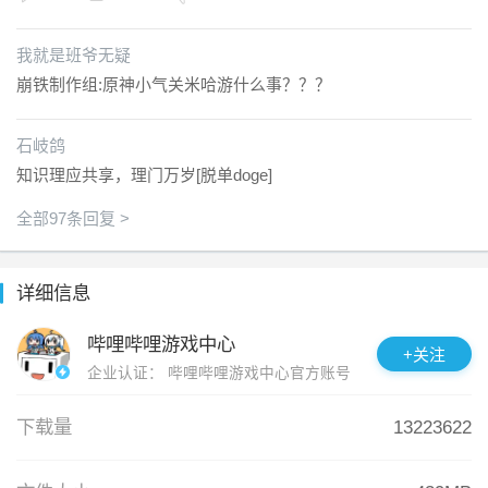
孕育新生～

好耶是前瞻！我们有救了！老师我的白厄，缇宝，猫猫怎么都
今天也一如既往地放声大笑着，直到被某个世仇女神牵连进异
啊，这灼热的真理～～炽烈的真理～～真理的一角～～现在即
私了[微笑]和我的小白马说去吧！

界—— 

我就是班爷无疑
是真理之时～

这一次，他将再次夺回身为王的一切。

今日星穹：570[洛天依]

崩铁制作组:原神小气关米哈游什么事？？？
2.0这pv看起来不妙啊，烧鸡老师轻点发刀[委屈]

5.10没有新活动，这个仇我记下了！

3.6急急急急
【全新光锥】

今日星穹：630[洛天依]

石岐鸽
全新限定5星光锥「当一颗星照亮夜空（智识）」，可通过光锥
5.11原谅我没有当天写日记，上学真的很困😪

知识理应共享，理门万岁[脱单doge]
活动跃迁「流光定影•当一颗星照亮夜空」获取。

没有新活动这个仇我记下了！

全新限定5星光锥「星火悄然闪耀（智识）」，可通过Fate[UB
全部97条回复 >
今日星穹：690[洛天依]

W]光锥联动跃迁「万华骄芒」获取。

5.12今天深渊和模拟宇宙刷新哈哈，但是我打不过十一层，这个
全新限定5星光锥「所见即我（毁灭）」，可通过Fate[UBW]光
仇我记下了！

锥联动跃迁「神代金扉」获取。

详细信息
今日星穹：1150吧好像[洛天依]

【全新场景】

5.13今天打模拟宇宙哈哈，开局跟gs一样，不过打一半奖励拿
哔哩哔哩游戏中心
+关注
「寂灭空飨妖都」

了就行，我真的很困

企业认证：
哔哩哔哩游戏中心官方账号
由归寂创造的「奇迹」，行将毁灭的二相乐园如打乱的魔方般
今日星穹：1000多，我忘了[洛天依]

扭曲，古老的巨兽蛰伏于深渊之底，随时准备享受这份迟来的
下载量
13223622
5.14缺勤呜呜呜呜呜忘了玩了，睡死了[大哭]

飨宴。

5.15没有新活动，这个仇我记下了！

「坠星的摇篮」

今日星穹：1000多[洛天依]
