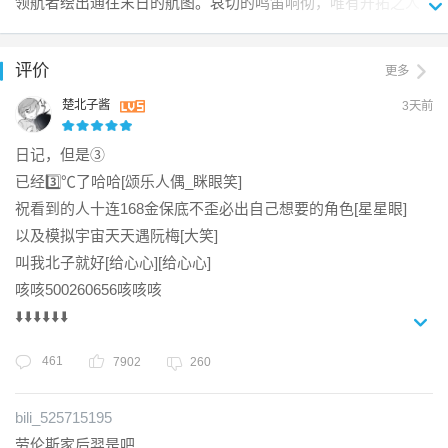
领航者绘出通往末日的航图。哀切的鸣笛响彻，唯有开拓之人
选择，抵达故事的结局吧！

家。

才能寻得跨越死境的生路……

 如今师从于「时钟塔」某位与圣杯战争颇有渊源的名师，
【百策克敌，多元玩法】

为了完成实习课题穿梭于次元与位面之间…… 

评价
更多
【全新剧情】

《星穹铁道》采用了全新的指令式战斗系统，操作简洁而富于
「欸？这里是哪？怎么一点魔力都没有啊…圣、圣杯？有
开拓任务「二相乐园」-「鸣笛于归寂之时」

策略。你可以利用丰富的战斗策略压制敌人，「弱点击破」
楚北子酱
3天前
救了！不好意思，借我一用！」

「追加攻击」「持续伤害」……以及全新的「阿哈时刻」也将
【全新角色】

加入战局！在紧张刺激的回合制战斗之外，还有模拟经营、休
日记，但是③

全新限定5星角色「吉尔伽美什（毁灭•雷）」，可通过「F
全新限定5星角色「姬子•启行（智识•火）」，可通过角色活动
闲消除、解谜探索...尽情探索多元玩法的精彩，体验无限的可能
已经3️⃣℃了哈哈[颂乐人偶_眯眼笑]

ate[UBW] 联动跃迁」「原初开辟之星」获得。

跃迁「拓星启明」获得。

性吧！

祝看到的人十连168金保底不歪必出自己想要的角色[星星眼]

「吉尔伽美什」

「姬子•启行」

「星核，我的财宝。等你行至终点，本王就将你封入宝库
以及模拟宇宙天天遇阮梅[大笑]

「无论拥有怎样复杂的过去，无论去往多么遥远的未来，我们
【奇人异士，星海同游】

深处，最安全的位置吧…哼，话虽如此，你的『开拓』还
叫我北子就好[给心心][给心心]

之间的关系也不会改变。我是星穹列车的领航员，姬子，永远
星海之中，除「你」之外，还有无数身怀绝技的「他们」。你
将继续许久，甚至超出了本王远见的终极啊。」 

咳咳500260656咳咳咳

与你眺望同一风景的家人。」 

将拥有极寒之地的患难友情，仙舟危机中的并肩作战，金色美
在宇宙之外的某个世界中，人类历史最初的英雄王。 

有人并肩，有人守望，「开拓」从不是孤帆远航。 

梦里的不期而遇……在冒险中邂逅英雄，结识伙伴，共赴奇
⬇️⬇️⬇️⬇️⬇️⬇️

三分之二是神、三分之一是人的他，理所当然地拥有支配
她画下拓星的奇迹，银轨绵延，无名客们再次起航，照亮星河
旅。除了携手经历一段段冒险旅程，你还能通过多种方式与伙
CB7RCQYG3N 

一切的特权（自称）。 

的长夜——终点处，她再度回望，启行的梦从未搁浅。

461
伴们增进友谊、分享奇遇，了解旅伴们更多不为人知的经历和
7902
260
⬆️⬆️⬆️⬆️⬆️⬆️

今天也一如既往地放声大笑着，直到被某个世仇女神牵连
故事......
祝我一臂之力[委屈][给心心][给心心] 

进异界—— 

全新限定5星角色「远坂凛（智识•量子）」，可通过「Fate[UB
bili_525715195
求求你了求求你了[洛天依]

这一次，他将再次夺回身为王的一切。

W] 联动跃迁」「魔石赤染流光」获得。

劳伦斯家后羿是吧